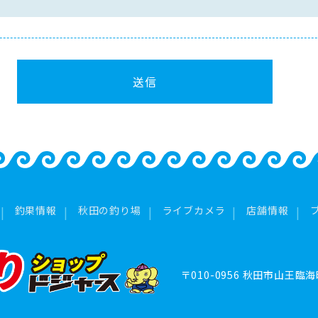
釣果情報
秋田の釣り場
ライブカメラ
店舗情報
〒010-0956
秋田市山王臨海町