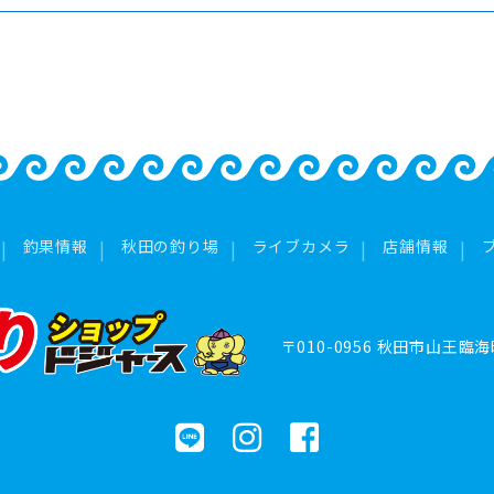
釣果情報
秋田の釣り場
ライブカメラ
店舗情報
〒010-0956
秋田市山王臨海町